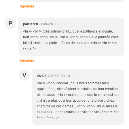
Répondre
P
patriarch
18/06/2011 06:36
<br /> <br /> C'est joliment fait... quelle pattience et doigté, il
faut.<br /> <br /> <br /> <br /> <br /> <br /> Belle journée chez
toi, ici c'est de la pluie.... Bises de nous deux<br /> <br /> <br
/> <br />
Répondre
V
vivi26
20/06/2011 14:11
<br /> <br /> coucou , nous nous sommes bien
appliquées , elles étaient satisfaites de leur création ,
et moi aussi ..<br /> maintenant que le vernis est sec
... il n'y a plus qu'à leur accorder une place .. chez
chacune de ces dames ...<br /> <br /> <br /> bises à
tous deux ...portez vous bien viviane/vivi26<br /> <br
/> <br /> <br />