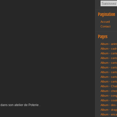
Pagination
Accueil
Contact
Pages
Album - anim
Album - cad
Album - cart
Album - cart
Album - cart
Album - car
Album - car
Album - car
Album - cart
Album - Cha
Album - che
Album - congr
Album - cout
r dans son atelier de Poterie .
Album - des-a
Album - dra
Album - enc