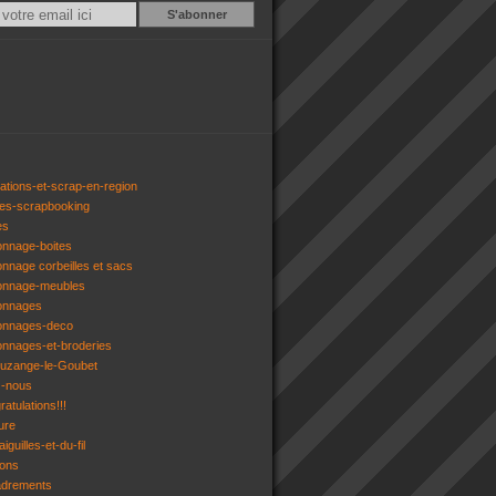
Email
ations-et-scrap-en-region
res-scrapbooking
es
onnage-boites
onnage corbeilles et sacs
tonnage-meubles
tonnages
tonnages-deco
onnages-et-broderies
tuzange-le-Goubet
z-nous
atulations!!!
ure
iguilles-et-du-fil
gons
adrements