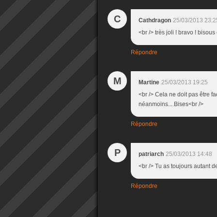
C
Cathdragon
25/03/2013 23:2
<br /> très joli ! bravo ! bisous
Répondre
M
Martine
25/03/2013 19:25
<br /> Cela ne doit pas être fa
néanmoins... Bises<br />
Répondre
P
patriarch
25/03/2013 14:48
<br /> Tu as toujours autant de
Répondre