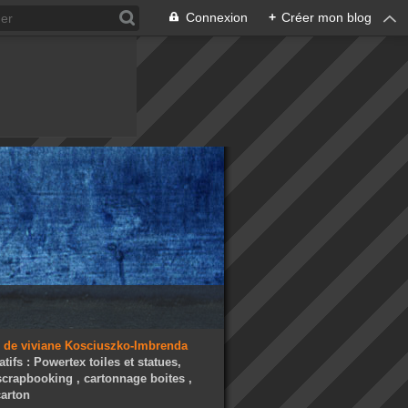
Connexion
+
Créer mon blog
atifs : Powertex toiles et statues,
 scrapbooking , cartonnage boites ,
arton