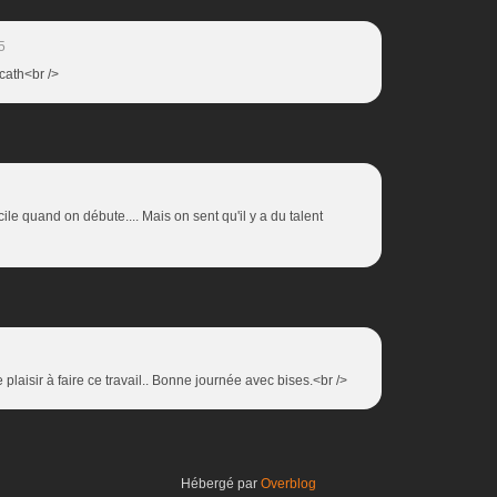
5
 cath<br />
cile quand on débute.... Mais on sent qu'il y a du talent
 plaisir à faire ce travail.. Bonne journée avec bises.<br />
Hébergé par
Overblog