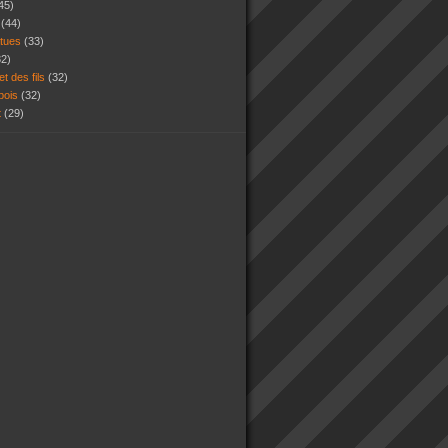
45)
s
(44)
atues
(33)
32)
et des fils
(32)
 bois
(32)
t
(29)