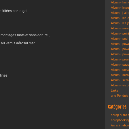
Album - hom
Album - ima
ritées par le gel ...
Album - j-ai-t
Album - les-
!
Album - les j
Album - mes-
Album - pein
 montages mats et sans dorure ,
Album - poch
au vernis aérosol mat .
Album - pow
Album - powe
Album - pow
Album - pro
Album - sau
Album - scr
Album - scra
lines
Album - scr
Album - trico
Links
une Pendule
Catégories
scrap autre
scrapbooki
les animatio