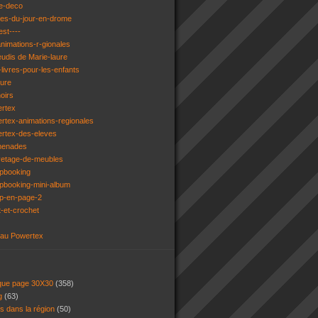
e-deco
ges-du-jour-en-drome
est----
animations-r-gionales
eudis de Marie-laure
livres-pour-les-enfants
ture
oirs
ertex
rtex-animations-regionales
ertex-des-eleves
menades
vetage-de-meubles
apbooking
pbooking-mini-album
ap-en-page-2
t-et-crochet
 au Powertex
 que page 30X30
(358)
ng
(63)
ns dans la région
(50)