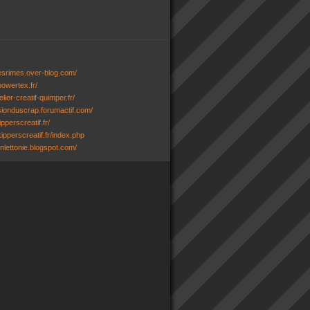
desrimes.over-blog.com/
powertex.fr/
lier-creatif-quimper.fr/
ssionduscrap.forumactif.com/
ipperscreatif.fr/
ipperscreatif.fr/index.php
senlettonie.blogspot.com/