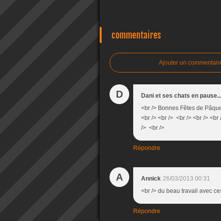
commentaires
Ajouter un commentair
D
Dani et ses chats en pause...
<br /> Bonnes Fêtes de Pâques 
<br /> <br /> <br /> <br /> <br 
/> <br />
Répondre
A
Annick
26/03/2013 00:31
<br /> du beau travail avec c
Répondre