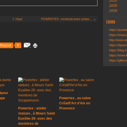
2010
2009
2008
⇧ Haut
POWERTEX -vendredi entre amies... →
Liens
https://quai
https://www.
http://www.ate
Repost
0
https://lapa
https://blog.k
https://www.k
https://gille
 dame
cape
Powertex , au salon
Créatif'Art d'Aix en
Powertex : atelier
Provence
statues , à Mours Saint
Eusèbe-26- avec des
membres de