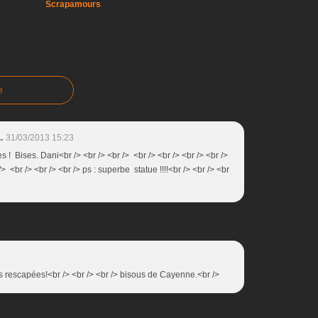
Scrapamours
e
.
31/03/2013 15:23
! Bises. Dani<br /> <br /> <br /> <br /> <br /> <br /> <br />
/> <br /> <br /> <br /> ps : superbe statue !!!!<br /> <br /> <br
es rescapées!<br /> <br /> <br /> bisous de Cayenne.<br />