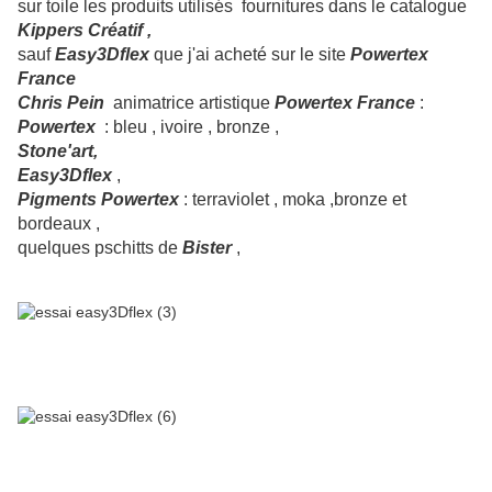
sur toile les produits utilisés fournitures dans le catalogue
Kippers Créatif ,
sauf
E
asy3Dflex
que j'ai acheté sur le site
Powertex
France
Chris Pein
animatrice artistique
Powertex France
:
Powertex
: bleu , ivoire , bronze ,
Stone'art,
Easy3Dflex
,
Pigments Powertex
: terraviolet , moka ,bronze et
bordeaux ,
quelques pschitts de
Bister
,