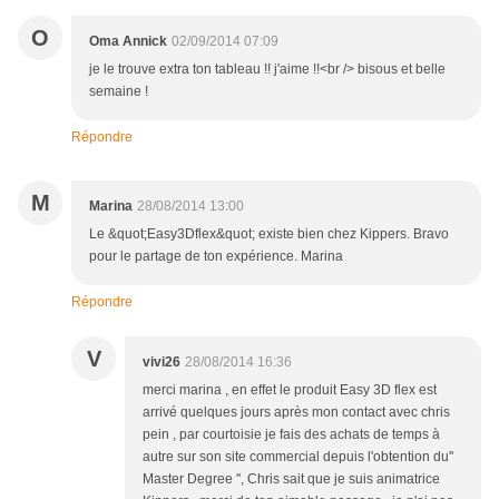
O
Oma Annick
02/09/2014 07:09
je le trouve extra ton tableau !! j'aime !!<br /> bisous et belle
semaine !
Répondre
M
Marina
28/08/2014 13:00
Le &quot;Easy3Dflex&quot; existe bien chez Kippers. Bravo
pour le partage de ton expérience. Marina
Répondre
V
vivi26
28/08/2014 16:36
merci marina , en effet le produit Easy 3D flex est
arrivé quelques jours après mon contact avec chris
pein , par courtoisie je fais des achats de temps à
autre sur son site commercial depuis l'obtention du''
Master Degree '', Chris sait que je suis animatrice