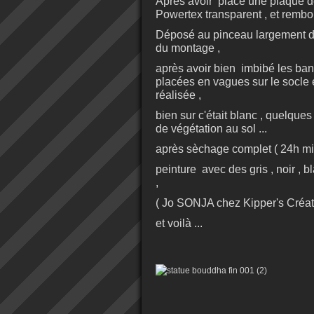
Après avoir placé une plaque de
Powertex transparent , et rembor
Déposé au pinceau largement du 
du montage ,
après avoir bien imbibé les ban
placées en vagues sur le socle 
réalisée ,
bien sur c'était blanc , quelqu
de végétation au sol ...
après sèchage complet ( 24h mi
peinture avec des gris , noir , 
,
( Jo SONJA chez Kipper's Créati
et voilà ...