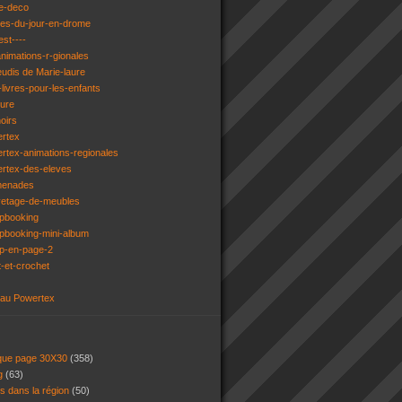
e-deco
ges-du-jour-en-drome
est----
animations-r-gionales
eudis de Marie-laure
livres-pour-les-enfants
ture
oirs
ertex
rtex-animations-regionales
ertex-des-eleves
menades
vetage-de-meubles
apbooking
pbooking-mini-album
ap-en-page-2
t-et-crochet
 au Powertex
 que page 30X30
(358)
ng
(63)
ns dans la région
(50)