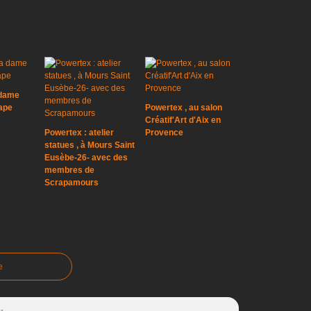
 dame
cape
Powertex , au salon
Créatif'Art d'Aix en
Powertex : atelier
Provence
statues , à Mours Saint
Eusèbe-26- avec des
membres de
Scrapamours
e