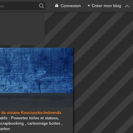
Connexion
+
Créer mon blog
atifs : Powertex toiles et statues,
 scrapbooking , cartonnage boites ,
arton