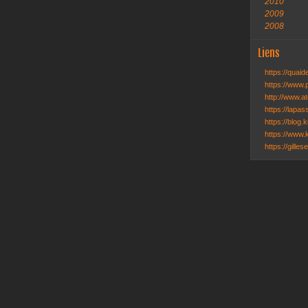
2010
2009
2008
Liens
https://quai
https://www.
http://www.ate
https://lapa
https://blog.k
https://www.k
https://gille