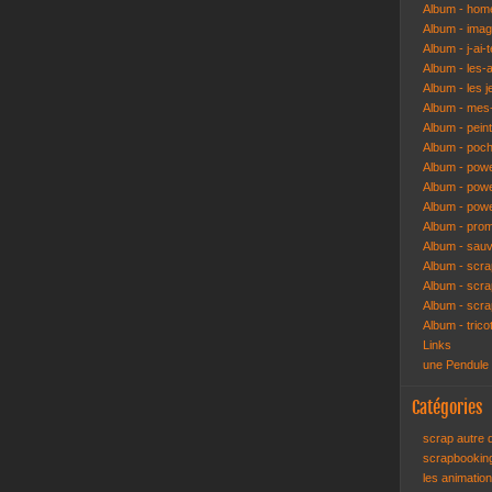
Album - hom
Album - ima
Album - j-ai-t
Album - les-
Album - les j
Album - mes-
Album - pein
Album - poch
Album - pow
Album - powe
Album - pow
Album - pro
Album - sau
Album - scr
Album - scra
Album - scr
Album - trico
Links
une Pendule
Catégories
scrap autre
scrapbooki
les animatio