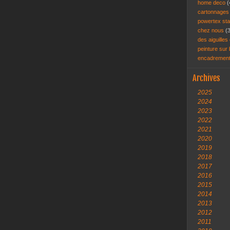
home deco
(
cartonnage
powertex st
chez nous
(
des aiguilles 
peinture sur
encadremen
Archives
2025
2024
2023
2022
2021
2020
2019
2018
2017
2016
2015
2014
2013
2012
2011