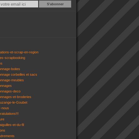
Email
ations-et-scrap-en-region
res-scrapbooking
es
onnage-boites
onnage corbeilles et sacs
tonnage-meubles
tonnages
tonnages-deco
onnages-et-broderies
tuzange-le-Goubet
z-nous
atulations!!!
ure
iguilles-et-du-fil
gons
adrements