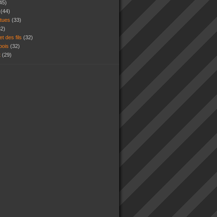
45)
s
(44)
atues
(33)
32)
et des fils
(32)
 bois
(32)
t
(29)