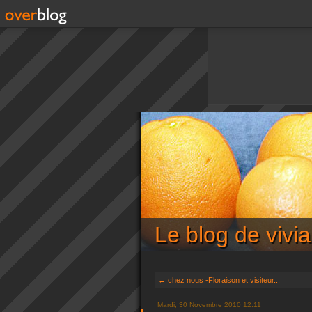
Le blog de viv
← chez nous -Floraison et visiteur...
Mardi, 30 Novembre 2010 12:11