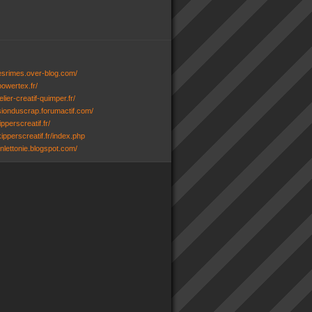
desrimes.over-blog.com/
powertex.fr/
lier-creatif-quimper.fr/
ssionduscrap.forumactif.com/
ipperscreatif.fr/
ipperscreatif.fr/index.php
senlettonie.blogspot.com/