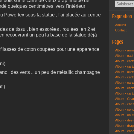
 bois sur le carré de vieux drap imbibé de
dé quelques centimètres vers l'intérieur ,
Powertex sous la statue , l'ai placée au centre
Pagination
Accueil
des de tissu , bien essorées , roulées en 2 et
Contact
en recouvrant un peu la base de la statue déjà
Pages
es filasses de coton coupées pour une apparence
Album - anim
Album - cad
Album - cart
ni)
Album - cart
blanc , des verts .. un peu de métallic champagne
Album - cart
Album - car
Album - car
f )
Album - car
Album - cart
Album - Cha
Album - che
Album - congr
Album - cout
Album - des-a
Album - dra
Album - enc