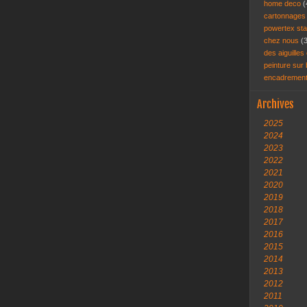
home deco
(
cartonnage
powertex st
chez nous
(
des aiguilles 
peinture sur
encadremen
Archives
2025
2024
2023
2022
2021
2020
2019
2018
2017
2016
2015
2014
2013
2012
2011