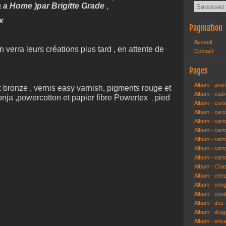
a a Home )par Brigitte Grade
,
ex
Pagination
Accueil
n verra leurs créations plus tard , en attente de
Contact
Pages
Album - anim
 bronze , vernis easy varnish, pigments rouge et
Album - cad
sonja ,powercotton et papier fibre Powertex
pied
,
Album - cart
Album - cart
Album - cart
Album - car
Album - car
Album - car
Album - cart
Album - Cha
Album - che
Album - congr
Album - cout
Album - des-a
Album - dra
Album - enc