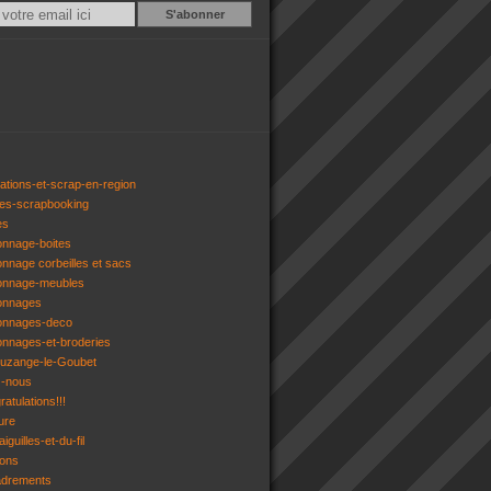
Email
ations-et-scrap-en-region
res-scrapbooking
es
onnage-boites
onnage corbeilles et sacs
tonnage-meubles
tonnages
tonnages-deco
onnages-et-broderies
tuzange-le-Goubet
z-nous
atulations!!!
ure
iguilles-et-du-fil
gons
adrements