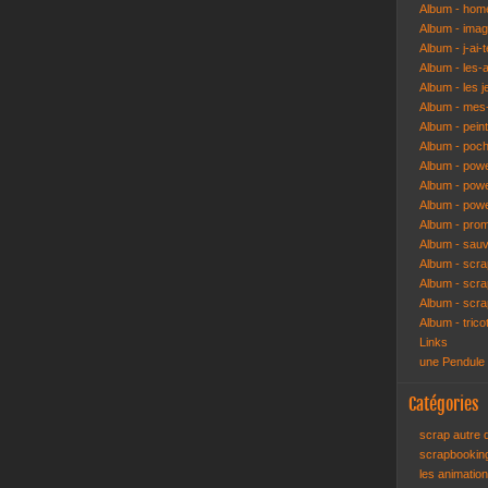
Album - hom
Album - ima
Album - j-ai-t
Album - les-
Album - les j
Album - mes-
Album - pein
Album - poch
Album - pow
Album - powe
Album - pow
Album - pro
Album - sau
Album - scr
Album - scra
Album - scr
Album - trico
Links
une Pendule
Catégories
scrap autre
scrapbooki
les animatio