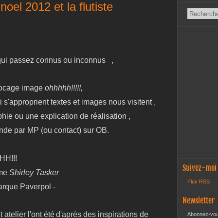
oel 2012 et la flutiste
qui passez connus ou inconnus ,
locage image
ohhhhh!!!!!,
 s'approprient textes et images nous visitent ,
ie ou une explication de réalisation ,
ande par MP (ou contact) sur OB.
HH!!!
Suivez-moi
ame
Shirley Tasker
Flux RSS
marque Paverpol -
Newsletter
 atelier l'ont été
d'après des inspirations de
Abonnez-vous