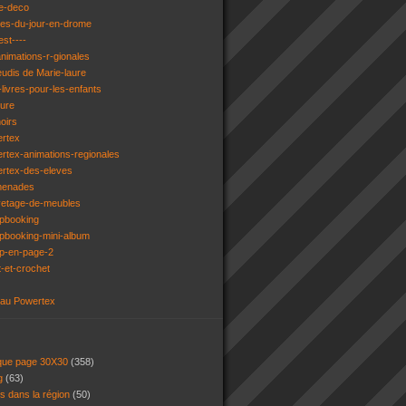
e-deco
ges-du-jour-en-drome
est----
animations-r-gionales
eudis de Marie-laure
livres-pour-les-enfants
ture
oirs
ertex
rtex-animations-regionales
ertex-des-eleves
menades
vetage-de-meubles
apbooking
pbooking-mini-album
ap-en-page-2
t-et-crochet
 au Powertex
 que page 30X30
(358)
ng
(63)
ns dans la région
(50)