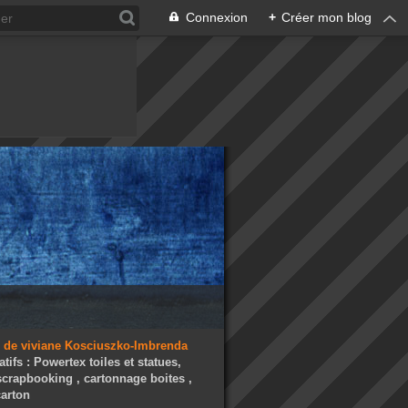
Connexion
+
Créer mon blog
atifs : Powertex toiles et statues,
 scrapbooking , cartonnage boites ,
arton