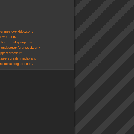
desrimes.over-blog.com/
powertex.fr/
lier-creatif-quimper.fr/
ssionduscrap.forumactif.com/
ipperscreatif.fr/
ipperscreatif.fr/index.php
senlettonie.blogspot.com/