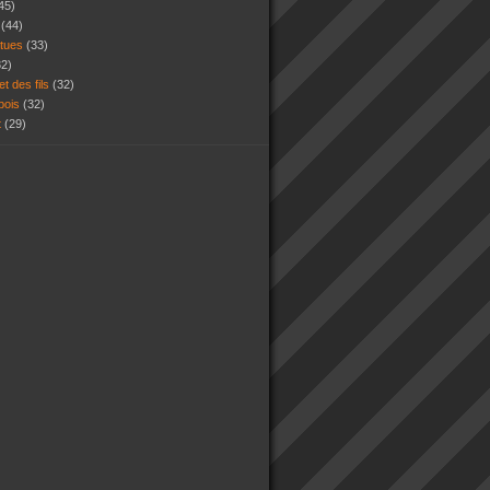
45)
s
(44)
atues
(33)
32)
et des fils
(32)
 bois
(32)
t
(29)