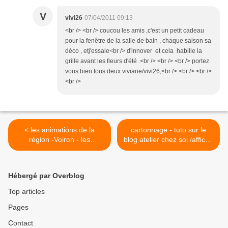
V
vivi26
07/04/2011 09:13
<br /> <br /> coucou les amis ,c'est un petit cadeau
pour la fenêtre de la salle de bain , chaque saison sa
déco , etj'essaie<br /> d'innover et cela habille la
grille avant les fleurs d'été .<br /> <br /> <br /> portez
vous bien tous deux viviane/vivi26,<br /> <br /> <br />
<br />
< les animations de la
cartonnage - tuto sur le
région -Voiron - les
blog atelier chez soi /affiche
cartonnistes étaient là
d'exposition >
Hébergé par Overblog
Top articles
Pages
Contact