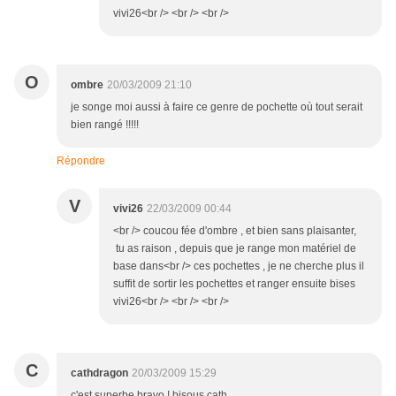
vivi26<br /> <br /> <br />
O
ombre
20/03/2009 21:10
je songe moi aussi à faire ce genre de pochette où tout serait
bien rangé !!!!!
Répondre
V
vivi26
22/03/2009 00:44
<br /> coucou fée d'ombre , et bien sans plaisanter,
tu as raison , depuis que je range mon matériel de
base dans<br /> ces pochettes , je ne cherche plus il
suffit de sortir les pochettes et ranger ensuite bises
vivi26<br /> <br /> <br />
C
cathdragon
20/03/2009 15:29
c'est superbe bravo ! bisous cath