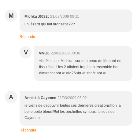
M
Michka :0032:
21/03/2009 09:11
un lézard qui fait bronzette???
Répondre
V
vivi26
22/03/2009 00:36
<br /> et oui Michka , sur une peau de léopard en
tissu !! lol !! les 2 allaient trop bien ensemble bon
dimanche<br /> vivi26<br /> <br /> <br />
A
Annick à Cayenne
21/03/2009 05:02
je viens de découvrir toutes ces dernières créations!!!oh la
belle boite bleue!!!!et les pochettes sympas...bisous de
Cayenne.
Répondre