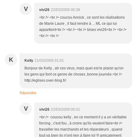
V
vivi26
22/03/2009 00:38
<br /> <br /> coucou Annick , ce sont les réalisations
de Marie Laure , il faut rendre à ... ML ce qui lui
appartient<br /> <br /> <br /> bises vivi26<br /> <br />
<br /> <br />
K
Kelly
21/03/2009 01:01
Bonjour de Kelly , ah ces virus, mais quel est le plaisir qu'on
les gens qui font ce genre de choses ,bonne journée.<br />
http://eglises.over-blog.fr/
Répondre
V
vivi26
22/03/2009 00:41
<br /> coucou kelly , en ce moment il y a un véritable
forcing , c'est fou , à croire qu'ils veulent faire<br />
travailler les marchands et les réparateurs , quand
tout va bien ils n'ont rien à faire lol !!! amicalement