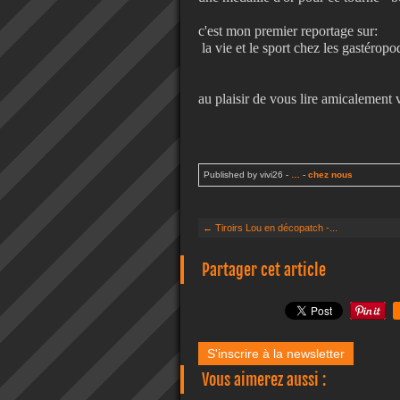
c'est mon premier reportage sur:
la vie et le sport chez les gastérop
au plaisir de vous lire amicalement 
Published by vivi26
-
…
-
chez nous
← Tiroirs Lou en décopatch -...
Partager cet article
S'inscrire à la newsletter
Vous aimerez aussi :