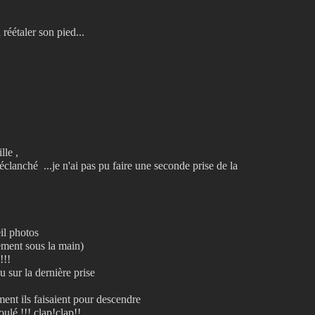
 réétaler son pied...
lle ,
clanché ...je n'ai pas pu faire une seconde prise de la
eil photos
ement sous la main)
!!!
u sur la dernière prise
ent ils faisaient pour descendre
ulé !!! clap!clap!!