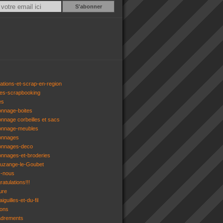
Email
ations-et-scrap-en-region
res-scrapbooking
es
onnage-boites
onnage corbeilles et sacs
tonnage-meubles
tonnages
tonnages-deco
onnages-et-broderies
tuzange-le-Goubet
z-nous
atulations!!!
ure
iguilles-et-du-fil
gons
adrements