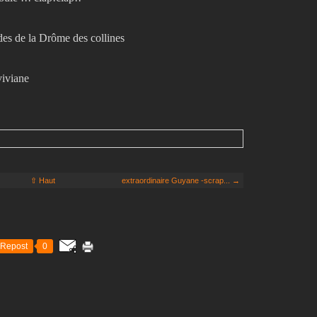
odes de la Drôme des collines
viviane
⇧ Haut
extraordinaire Guyane -scrap... →
Repost
0