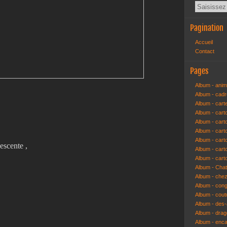
Pagination
Accueil
Contact
Pages
Album - anim
Album - cad
Album - cart
Album - cart
Album - cart
Album - car
Album - car
escente ,
Album - car
Album - cart
Album - Cha
Album - che
Album - congr
Album - cout
Album - des-a
Album - dra
Album - enc