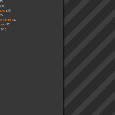
45)
s
(44)
atues
(33)
32)
et des fils
(32)
 bois
(32)
t
(29)