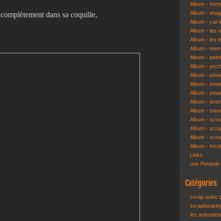
Album - hom
Album - ima
t complètement dans sa coquille,
Album - j-ai-t
Album - les-
Album - les j
Album - mes-
Album - pein
Album - poch
Album - pow
Album - powe
Album - pow
Album - pro
Album - sau
Album - scr
Album - scra
Album - scr
Album - trico
Links
une Pendule
Catégories
scrap autre
scrapbooki
les animatio