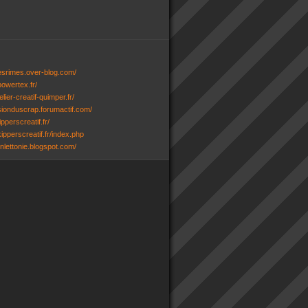
desrimes.over-blog.com/
powertex.fr/
lier-creatif-quimper.fr/
ssionduscrap.forumactif.com/
ipperscreatif.fr/
ipperscreatif.fr/index.php
senlettonie.blogspot.com/