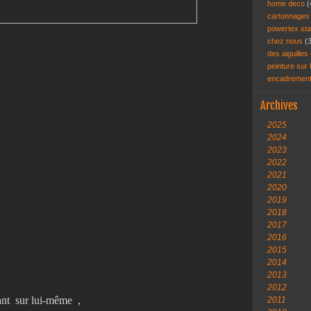
home deco
(
cartonnage
powertex st
chez nous
(
des aiguilles 
peinture sur
encadremen
Archives
2025
2024
2023
2022
2021
2020
2019
2018
2017
2016
2015
2014
2013
2012
nant sur lui-même ,
2011