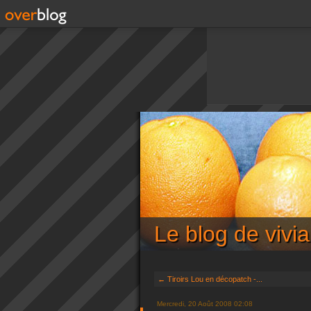
Le blog de viv
← Tiroirs Lou en décopatch -...
Mercredi, 20 Août 2008 02:08