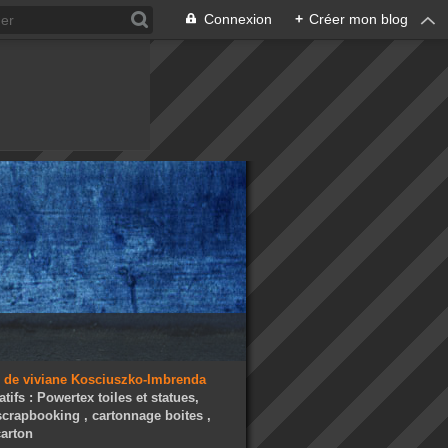
Connexion
+
Créer mon blog
atifs : Powertex toiles et statues,
 scrapbooking , cartonnage boites ,
arton