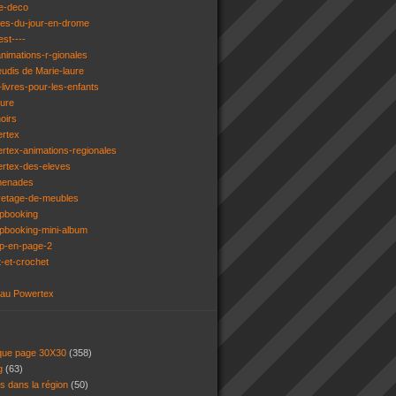
e-deco
ges-du-jour-en-drome
est----
animations-r-gionales
eudis de Marie-laure
livres-pour-les-enfants
ture
oirs
ertex
rtex-animations-regionales
ertex-des-eleves
menades
vetage-de-meubles
apbooking
pbooking-mini-album
ap-en-page-2
t-et-crochet
 au Powertex
 que page 30X30
(358)
ng
(63)
ns dans la région
(50)