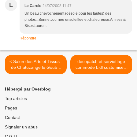
L
Le Carolo
24/07/2008 11:47
Un beau chevochement (désolé pour les fautes) des
photos...Bonne Journée ensoleillée et chaleureuse.Amitiés &
BisesLaurent
Répondre
< Salon des Arts et Tissus -
décopatch et serviettage
de Chatuzange le Goubet
commode Lidl customisée/
dans la Drôme
une belle de Guyane >
Hébergé par Overblog
Top articles
Pages
Contact
Signaler un abus
C.G.U.