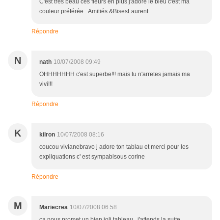
C'est très beau ces fleurs en plus j'adore le bleu c'est ma
couleur préférée...Amitiés &BisesLaurent
Répondre
N
nath
10/07/2008 09:49
OHHHHHHH c'est superbe!!! mais tu n'arretes jamais ma
vivi!!!
Répondre
K
kilron
10/07/2008 08:16
coucou vivianebravo j adore ton tablau et merci pour les
expliquations c' est sympabisous corine
Répondre
M
Mariecrea
10/07/2008 06:58
ça nous promet un bien joli tableau...j'attends la suite...