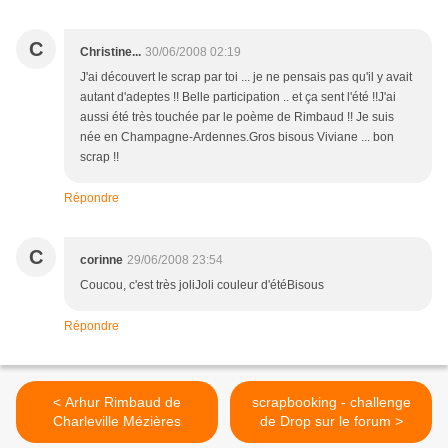
C
Christine...
30/06/2008 02:19
J'ai découvert le scrap par toi ... je ne pensais pas qu'il y avait
autant d'adeptes !! Belle participation .. et ça sent l'été !!J'ai
aussi été très touchée par le poème de Rimbaud !! Je suis
née en Champagne-Ardennes.Gros bisous Viviane ... bon
scrap !!
Répondre
C
corinne
29/06/2008 23:54
Coucou, c'est très joliJoli couleur d'étéBisous
Répondre
< Arhur Rimbaud de
scrapbooking - challenge
Charleville Mézières
de Drop sur le forum >