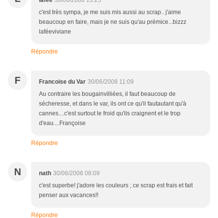
lafée
30/06/2008 13:25
c'est très sympa, je me suis mis aussi au scrap.. j'aime
beaucoup en faire, mais je ne suis qu'au prémice...bizzz
laféeviviane
Répondre
F
Francoise du Var
30/06/2008 11:09
Au contraire les bougainvilliées, il faut beaucoup de
sécheresse, et dans le var, ils ont ce qu'il fautautant qu'à
cannes....c'est surtout le froid qu'ils craignent et le trop
d'eau....Françoise
Répondre
N
nath
30/06/2008 08:09
c'est superbe! j'adore les couleurs ; ce scrap est frais et fait
penser aux vacances!!
Répondre