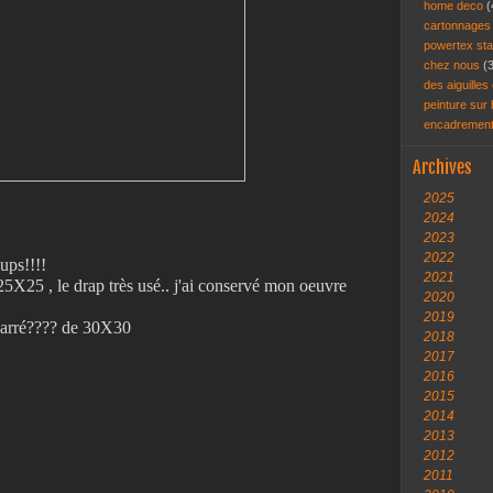
home deco
(
cartonnage
powertex st
chez nous
(
des aiguilles 
peinture sur
encadremen
Archives
2025
2024
2023
2022
ups!!!!
2021
25X25 , le drap très usé.. j'ai conservé mon oeuvre
2020
2019
 carré???? de 30X30
2018
2017
2016
2015
2014
2013
2012
2011