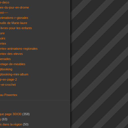
e-deco
ges-du-jour-en-drome
est----
animations-r-gionales
eudis de Marie-laure
livres-pour-les-enfants
ture
oirs
ertex
rtex-animations-regionales
ertex-des-eleves
menades
vetage-de-meubles
apbooking
pbooking-mini-album
ap-en-page-2
t-et-crochet
 au Powertex
 que page 30X30
(358)
ng
(63)
ns dans la région
(50)