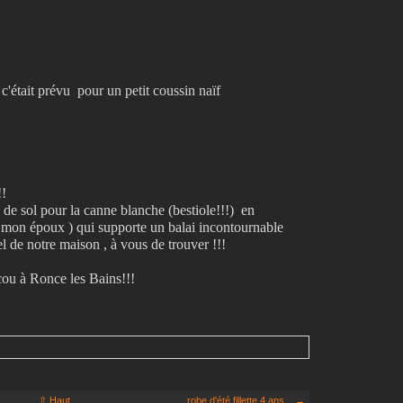
ne c'était prévu pour un petit coussin naïf
!!
de sol pour la canne blanche (bestiole!!!) en
 mon époux ) qui supporte un balai incontournable
el de notre maison , à vous de trouver !!!
cou à Ronce les Bains!!!
⇧ Haut
robe d'été fillette 4 ans... →