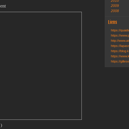
2010
vent
2009
2008
Liens
https://quai
https://www.
http://www.ate
https://lapa
https://blog.k
https://www.k
https://gille
 )