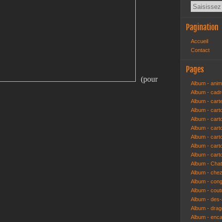
Pagination
Accueil
Contact
Pages
(pour
Album - anim
Album - cad
Album - cart
Album - cart
Album - cart
Album - car
Album - car
Album - car
Album - cart
Album - Cha
Album - che
Album - congr
Album - cout
Album - des-a
Album - dra
Album - enc