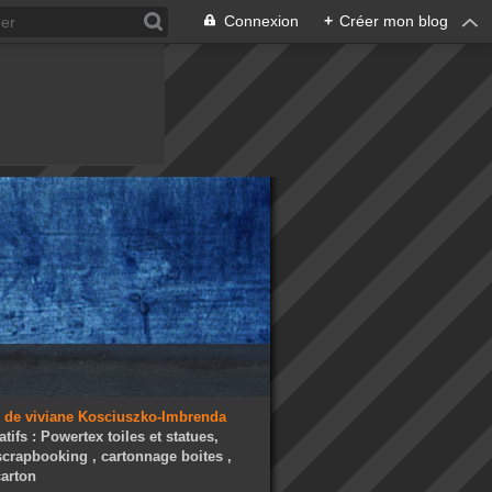
Connexion
+
Créer mon blog
atifs : Powertex toiles et statues,
 scrapbooking , cartonnage boites ,
arton