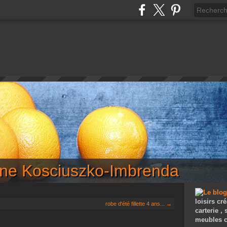
iane Kosciuszko-Imbrenda
loisirs cré
robe d'été fillette 4 ans... →
carterie ,
meubles c