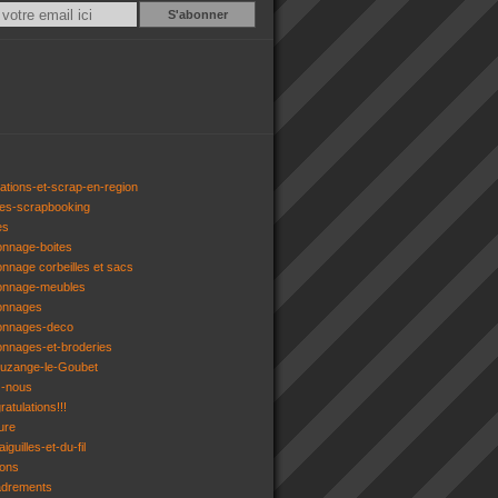
Email
ations-et-scrap-en-region
res-scrapbooking
es
onnage-boites
onnage corbeilles et sacs
tonnage-meubles
tonnages
tonnages-deco
onnages-et-broderies
tuzange-le-Goubet
z-nous
atulations!!!
ure
iguilles-et-du-fil
gons
adrements