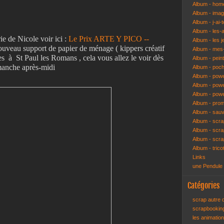
Album - hom
Album - ima
Album - j-ai-t
Album - les-
rie de Nicole voir ici :
Le Prix ARTE Y PICO --
Album - les j
ouveau support de papier de ménage ( kippers créatif
Album - mes-
es à St Paul les Romans , cela vous allez le voir dès
Album - pein
imanche après-midi
Album - poch
Album - pow
Album - powe
Album - pow
Album - pro
Album - sau
Album - scr
Album - scra
Album - scr
Album - trico
Links
une Pendule
Catégories
scrap autre
scrapbooki
les animatio