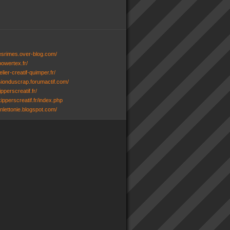
desrimes.over-blog.com/
powertex.fr/
lier-creatif-quimper.fr/
ssionduscrap.forumactif.com/
ipperscreatif.fr/
ipperscreatif.fr/index.php
senlettonie.blogspot.com/