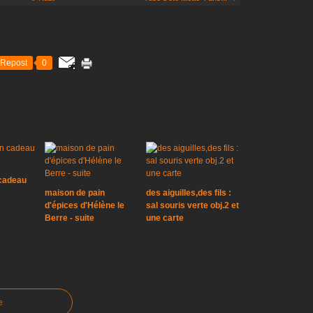
Repost
0
 cadeau
maison de pain
des aiguilles,des fils :
d'épices d'Hélène le
sal souris verte obj.2 et
Berre - suite
une carte
e