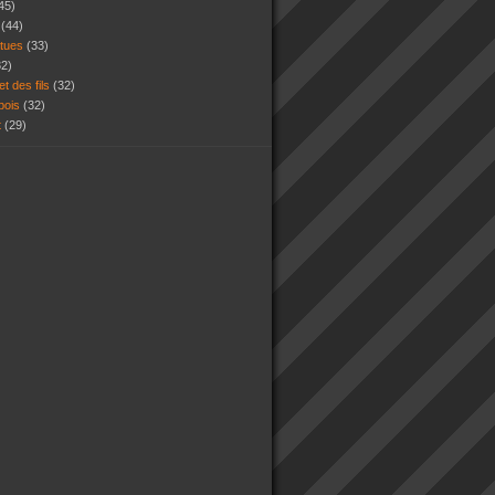
45)
s
(44)
atues
(33)
32)
et des fils
(32)
 bois
(32)
t
(29)