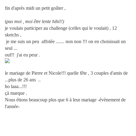
fin d'après midi un petit goûter ,
(
pas moi , moi être lente hihi!!)
je voulais participer au challenge (celles qui le voulait) , 12
sketchs ,
je me suis un peu affolée ....... non non !!! on en choisissait un
seul ...
ouf!! j'ai eu peur .
le mariage de Pierre et Nicole!!! quelle fête , 3 couples d'amis de
...plus de 26 ans ..
ho laaa...!!!
çà marque .
Nous étions beaucoup plus que 6 à leur mariage -évènement de
l'année-