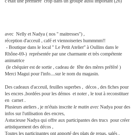
c'était une première crop dans un groupe aussi important (26)
avec Nelly et Nadya ( nos '' maitresses'') ,
réception d'acceuil , café et viennoiseries hummmm!!
- Boutique dans le local '' Le Petit Atelier'' à Oullins dans le
Rhône-69-) représentée par une charmante et très compétente
animatrice
(le chéquier est de sortie , cadeau de fête des mères préféré )
Merci Magui pour l'info....sur le nom du magasin.
Des cadeaux d'acceuil, feuilles superbes , décos , des fiches pour
les encres ,bordées pour les démos et noter , le tout à reconstituer
en carnet .
Plusieurs ateliers , je m'étais inscrite
le matin avec
Nadya pour des
infos sur l'utilisation des encres,
Astucieuse Nadya qui offre aux participantes des trucs pour créer
artistiquement des décos ,
Toutes les participantes ont apporté des plats de repas, salés ,