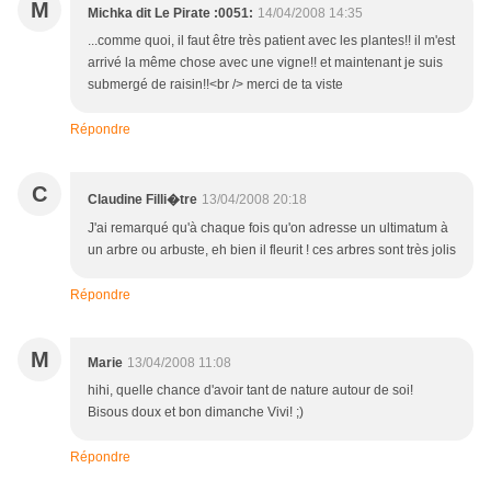
M
Michka dit Le Pirate :0051:
14/04/2008 14:35
...comme quoi, il faut être très patient avec les plantes!! il m'est
arrivé la même chose avec une vigne!! et maintenant je suis
submergé de raisin!!<br /> merci de ta viste
Répondre
C
13/04/2008 20:18
Claudine Filli�tre
J'ai remarqué qu'à chaque fois qu'on adresse un ultimatum à
un arbre ou arbuste, eh bien il fleurit ! ces arbres sont très jolis
Répondre
M
Marie
13/04/2008 11:08
hihi, quelle chance d'avoir tant de nature autour de soi!
Bisous doux et bon dimanche Vivi! ;)
Répondre