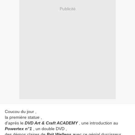
Publicité
Coucou du jour ,
la première statue ,
d'après le
DVD Art & Craft ACADEMY
, une introduction au
Powertex n°1
, un double DVD ,
des démos claires de
Brit Wellens a
vec ce génial durcisseur