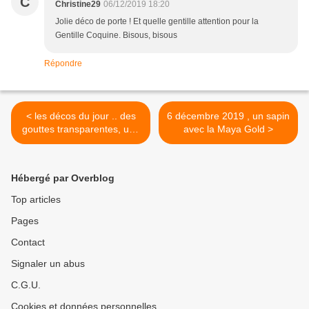
C
Christine29
06/12/2019 18:20
Jolie déco de porte ! Et quelle gentille attention pour la
Gentille Coquine. Bisous, bisous
Répondre
< les décos du jour .. des
6 décembre 2019 , un sapin
gouttes transparentes, une
avec la Maya Gold >
cloche de Noël
Hébergé par Overblog
Top articles
Pages
Contact
Signaler un abus
C.G.U.
Cookies et données personnelles