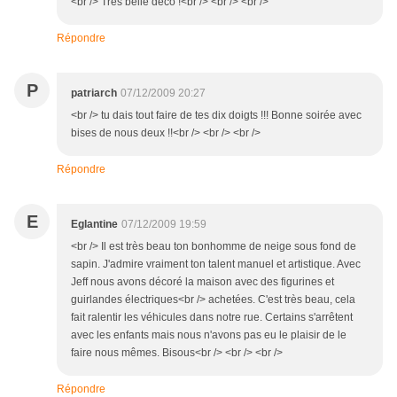
<br /> Très belle déco !<br /> <br /> <br />
Répondre
P
patriarch
07/12/2009 20:27
<br /> tu dais tout faire de tes dix doigts !!! Bonne soirée avec
bises de nous deux !!<br /> <br /> <br />
Répondre
E
Eglantine
07/12/2009 19:59
<br /> Il est très beau ton bonhomme de neige sous fond de
sapin. J'admire vraiment ton talent manuel et artistique. Avec
Jeff nous avons décoré la maison avec des figurines et
guirlandes électriques<br /> achetées. C'est très beau, cela
fait ralentir les véhicules dans notre rue. Certains s'arrêtent
avec les enfants mais nous n'avons pas eu le plaisir de le
faire nous mêmes. Bisous<br /> <br /> <br />
Répondre