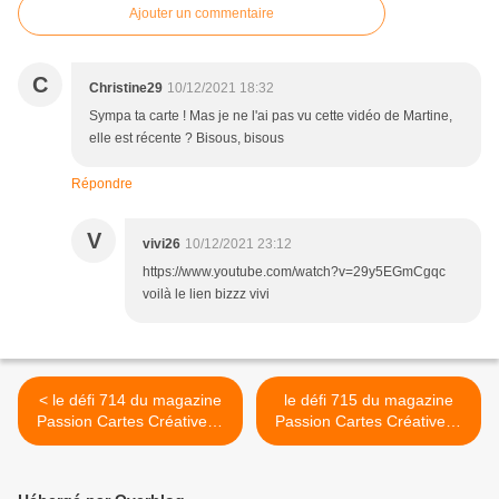
Ajouter un commentaire
C
Christine29
10/12/2021 18:32
Sympa ta carte ! Mas je ne l'ai pas vu cette vidéo de Martine,
elle est récente ? Bisous, bisous
Répondre
V
vivi26
10/12/2021 23:12
https://www.youtube.com/watch?v=29y5EGmCgqc
voilà le lien bizzz vivi
< le défi 714 du magazine
le défi 715 du magazine
Passion Cartes Créatives :
Passion Cartes Créatives :
ma réalisation ...
ma réalisation >