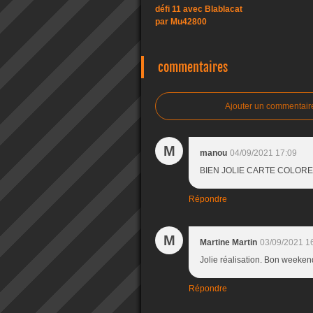
défi 11 avec Blablacat
par Mu42800
commentaires
Ajouter un commentair
M
manou
04/09/2021 17:09
BIEN JOLIE CARTE COLOREE
Répondre
M
Martine Martin
03/09/2021 1
Jolie réalisation. Bon weeken
Répondre