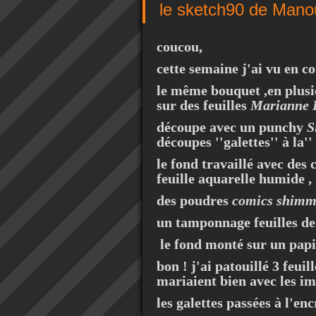
le sketch90 de Manou
coucou,
cette semaine j'ai vu en co
le même bouquet ,en plus
sur des feuilles
Marianne 
découpe avec un punchy
S
découpes ''galettes'' à la''
le fond travaillé avec des 
feuille aquarelle humide ,
des poudres
comics shimm
un tamponnage feuilles d
le fond monté sur un pap
bon ! j'ai patouillé 3 feui
mariaient bien avec les im
les galettes passées à l'enc