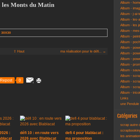
Album - hom
s les Monts du Matin
Album - ima
Album - j-ai-t
Album - les-
Album - les j
Album - mes-
e 30X30
Album - pein
Album - poch
Album - pow
⇧ Haut
ma réalisation pour le défi... →
Album - powe
Album - pow
Album - pro
Album - sau
Album - scr
Repost
0
Album - scra
Album - scr
Album - trico
Links
une Pendule
Catégories
scrap autre
scrapbooki
2026 :
défi 10 : en route vers
defi 4 pour blablacat :
les animatio
ablacat
2026 avec Blablacat
ma proposition