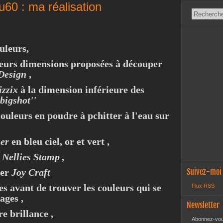
60 : ma réalisation
uleurs,
ieurs dimensions proposées à découper
Design
,
izzix
à la dimension inférieure des
bigshot''
couleurs en poudre à pchitter à l'eau sur
er
en bleu ciel, or et vert ,
e
Nellies Stamp ,
ier
Joy Craft
Suivez-moi
lles avant de trouver les couleurs qui se
Flux RSS
ages ,
Newsletter
re brillance ,
Abonnez-vous