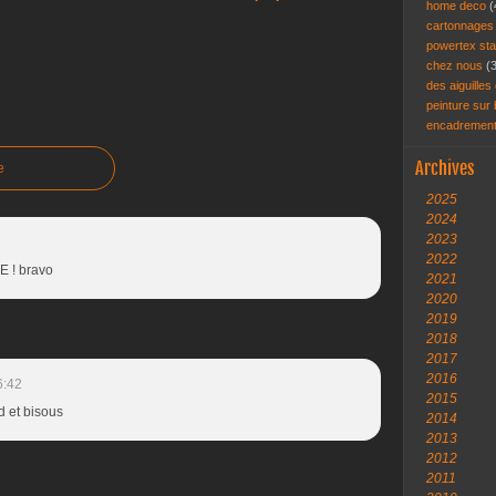
home deco
(
cartonnage
powertex st
chez nous
(
des aiguilles 
peinture sur
encadremen
Archives
e
2025
2024
2023
2022
 ! bravo
2021
2020
2019
2018
2017
2016
6:42
2015
d et bisous
2014
2013
2012
2011