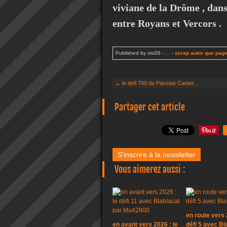
viviane de la Drôme , dan
entre Royans et Vercors .
Published by vivi26
-
…
-
scrap autre que pag
← le defi 700 de Passion Cartes...
Partager cet article
S'inscrire à la newsletter
Vous aimerez aussi :
en route vers 
en avant vers 2026 : le
défi 5 avec Bl