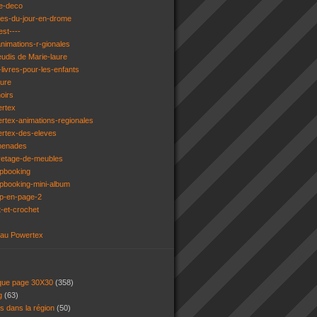
e-deco
ges-du-jour-en-drome
est----
animations-r-gionales
eudis de Marie-laure
livres-pour-les-enfants
ture
oirs
ertex
rtex-animations-regionales
ertex-des-eleves
menades
vetage-de-meubles
apbooking
pbooking-mini-album
ap-en-page-2
t-et-crochet
 au Powertex
 que page 30X30
(358)
ng
(63)
ns dans la région
(50)