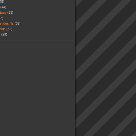
45)
s
(44)
atues
(33)
32)
et des fils
(32)
 bois
(32)
t
(29)