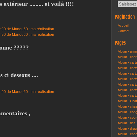
xtérieur ......... et voilà !!!!
Pagination
Accueil
Contact
Pages
bonne ?????
Album - anim
Album - cad
Album - cart
Album - cart
 ci dessous ....
Album - cart
Album - car
Album - car
Album - car
Album - cart
Album - Cha
Album - che
mmentaires ,
Album - congr
Album - cout
Album - des-a
Album - dra
Album - enc