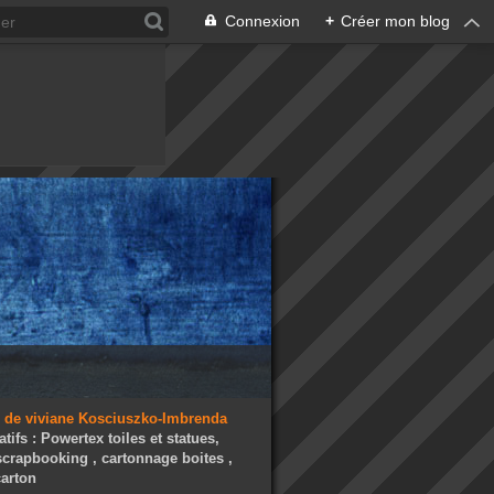
Connexion
+
Créer mon blog
atifs : Powertex toiles et statues,
 scrapbooking , cartonnage boites ,
arton