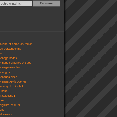
Email
ations-et-scrap-en-region
res-scrapbooking
es
onnage-boites
onnage corbeilles et sacs
tonnage-meubles
tonnages
tonnages-deco
onnages-et-broderies
tuzange-le-Goubet
z-nous
atulations!!!
ure
iguilles-et-du-fil
gons
adrements