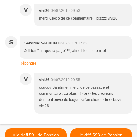
V
vivi26
04/07/2019 09:53
merci Cloclo de ce commentaire .. bizzzz vivi26
S
Sandrine VACHON
03/07/2019 17:22
Joli ton "marque ta page" !!! j'aime bien le nom lol.
Répondre
V
vivi26
04/07/2019 09:55
coucou Sandrine , merci de ce passage et
commentaire , au plaisir ! <br /> tes créations
donnent envie de toujours s'améliorer <br /> bizzz
vivi26
< le defi 591 de Passion
le défi 593 de Passion